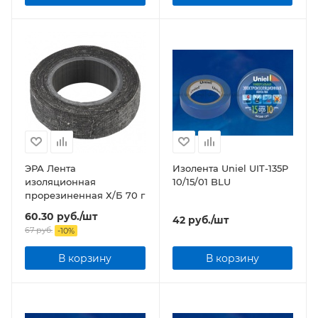
ЭРА Лента
Изолента Uniel UIT-135P
изоляционная
10/15/01 BLU
прорезиненная Х/Б 70 г
60.30
руб.
/шт
42
руб.
/шт
67
руб.
-
10
%
В корзину
В корзину