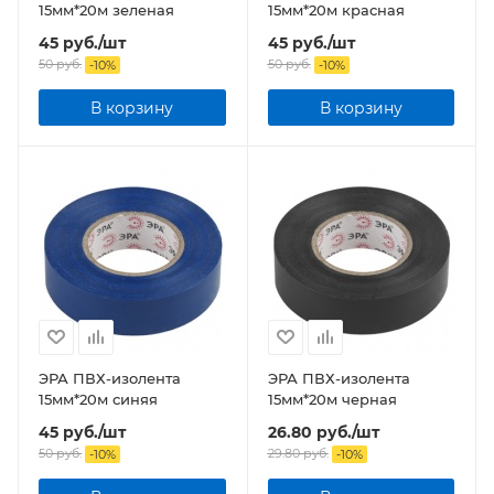
15мм*20м зеленая
15мм*20м красная
45
руб.
/шт
45
руб.
/шт
50
руб.
50
руб.
-
10
%
-
10
%
В корзину
В корзину
ЭРА ПВХ-изолента
ЭРА ПВХ-изолента
15мм*20м синяя
15мм*20м черная
45
руб.
/шт
26.80
руб.
/шт
50
руб.
29.80
руб.
-
10
%
-
10
%