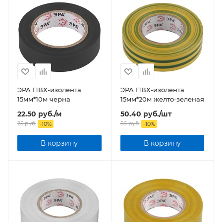
ЭРА ПВХ-изолента
ЭРА ПВХ-изолента
15мм*10м черна
15мм*20м желто-зеленая
22.50
руб.
/м
50.40
руб.
/шт
25
руб.
56
руб.
-
10
%
-
10
%
В корзину
В корзину