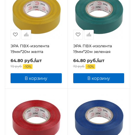
ЭРА ПВХ-изолента
ЭРА ПВХ-изолента
19мм*20м желта
19мм*20м зеленая
64.80
руб.
/шт
64.80
руб.
/шт
72
руб.
72
руб.
-
10
%
-
10
%
В корзину
В корзину