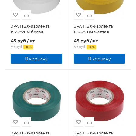
ЭРА ПВХ-изолента
ЭРА ПВХ-изолента
15мм*20м белая
15мм*20м желтая
45
руб.
/шт
45
руб.
/шт
50
руб.
50
руб.
-
10
%
-
10
%
В корзину
В корзину
ЭРА ПВХ-изолента
ЭРА ПВХ-изолента