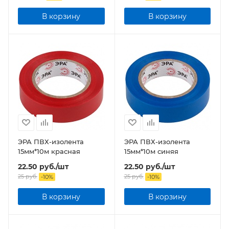
В корзину
В корзину
ЭРА ПВХ-изолента
ЭРА ПВХ-изолента
15мм*10м красная
15мм*10м синяя
22.50
руб.
/шт
22.50
руб.
/шт
25
руб.
25
руб.
-
10
%
-
10
%
В корзину
В корзину