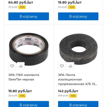
64.80
руб.
/шт
19.80
руб.
/шт
72
руб.
22
руб.
-
10
%
-
10
%
В корзину
В корзину
ЭРА ПВХ-изолента
ЭРА Лента
15мм*5м черная
изоляционная
прорезиненная Х/Б 150
г
19.80
руб.
/шт
142
руб.
/шт
22
руб.
158
руб.
-
10
%
-
10
%
В корзину
В корзину