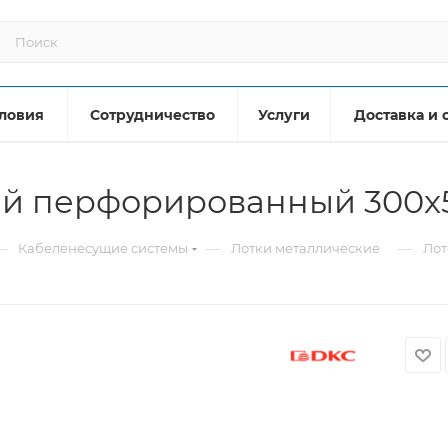
ловия
Сотрудничество
Услуги
Доставка и 
ий перфорированный 300x
—
—
—
Кабеленесущие системы
Лотки металлические
Лот