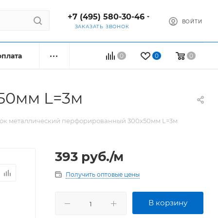
+7 (495) 580-30-46
ВОЙТИ
ЗАКАЗАТЬ ЗВОНОК
оплата
0
0
0
50мм L=3м
ок металлический перфорированный 300x50мм L=3м
393
руб.
/м
Получить оптовые цены
В корзину