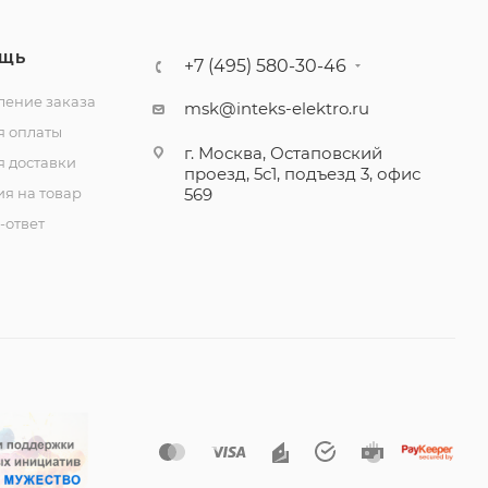
ЩЬ
+7 (495) 580-30-46
ение заказа
msk@inteks-elektro.ru
я оплаты
г. Москва, Остаповский
я доставки
проезд, 5с1, подъезд 3, офис
ия на товар
569
-ответ