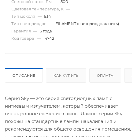
Световой поток, Лм
—
500
Цветовая температура, К
—
Тип цоколя
—
E14
Тип светодиодов
—
FILAMENT (светодиодная нить)
Гарантия
—
3 года
Код товара
—
14742
ОПИСАНИЕ
КАК КУПИТЬ
ОПЛАТА
Д
Серия Sky — это серия светодиодных ламп с
нитиевым излучателем, который обеспечивает
очень ровное свечение лампы. Лампы серии Sky
похожи на стандартные лампы накаливания и
рекомендуются для общего освещения помещения,
а также для использования в декоративных