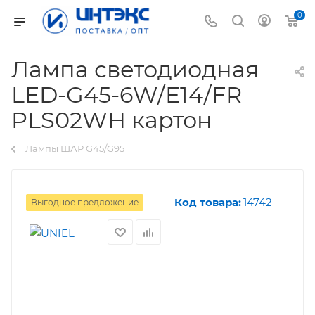
0
Лампа светодиодная
LED-G45-6W/E14/FR
PLS02WH картон
Лампы ШАР G45/G95
Код товара:
14742
Выгодное предложение