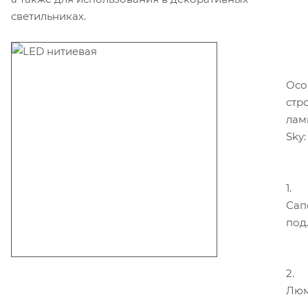
светильниках.
Осо
стр
лам
Sky:
1.
Сап
под
2.
Лю