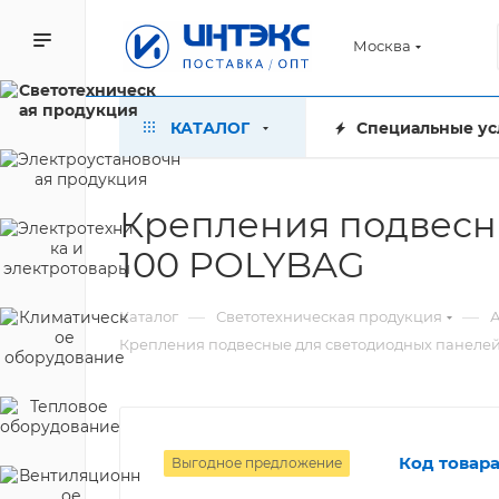
Москва
КАТАЛОГ
Специальные ус
Крепления подвесны
100 POLYBAG
—
—
Каталог
Светотехническая продукция
А
Крепления подвесные для светодиодных панелей
Код товара
Выгодное предложение