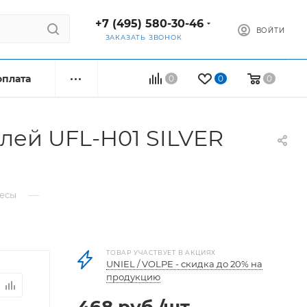
+7 (495) 580-30-46
ВОЙТИ
ЗАКАЗАТЬ ЗВОНОК
оплата
0
0
0
лей UFL-H01 SILVER
—
весы
ТОВАР УЧАСТВУЕТ В АКЦИЯХ
UNIEL / VOLPE - скидка до 20% на
продукцию