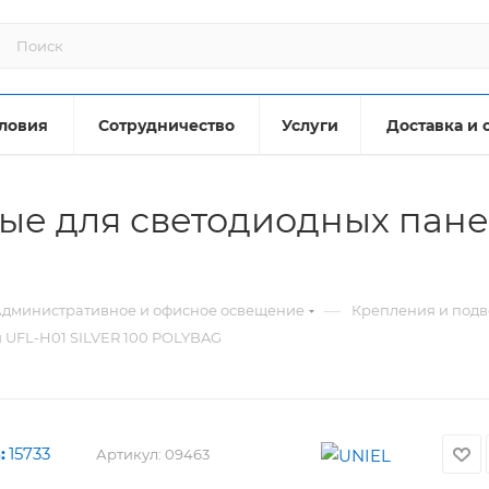
ловия
Сотрудничество
Услуги
Доставка и 
е для светодиодных пане
—
дминистративное и офисное освещение
Крепления и под
 UFL-H01 SILVER 100 POLYBAG
:
15733
Артикул:
09463