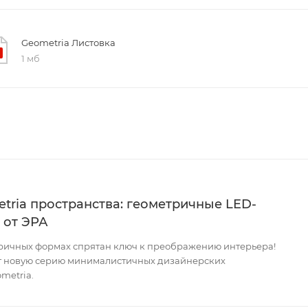
Geometria Листовка
1 мб
tria пространства: геометричные LED-
 от ЭРА
тричных формах спрятан ключ к преображению интерьера!
т новую серию минималистичных дизайнерских
metria.