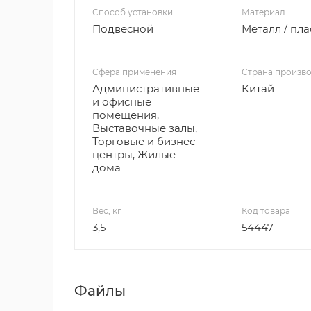
Способ установки
Материал
Подвесной
Металл / пла
Сфера применения
Страна произво
Административные
Китай
и офисные
помещения,
Выставочные залы,
Торговые и бизнес-
центры, Жилые
дома
Вес, кг
Код товара
3,5
54447
Файлы