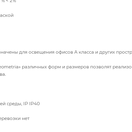
 % < 2%
раской
ачены для освещения офисов А класса и других простр
ometria» различных форм и размеров позволят реализо
ва.
й среды, IP IP40
еревозки нет