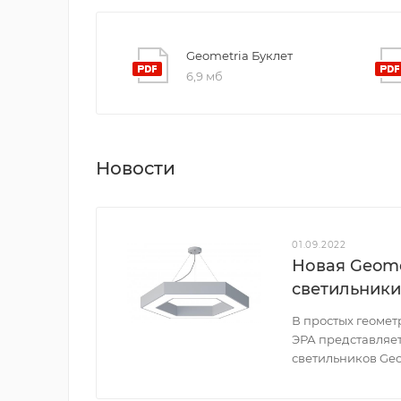
Geometria Буклет
6,9 мб
Новости
01.09.2022
Новая Geome
светильники
В простых геоме
ЭРА представляе
светильников Geo