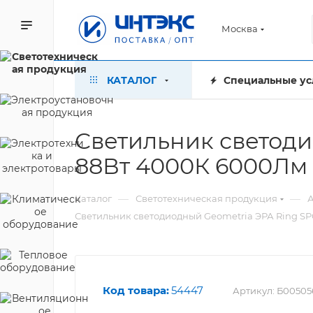
Москва
КАТАЛОГ
Специальные ус
Светильник светоди
88Вт 4000К 6000Лм 
—
—
Каталог
Светотехническая продукция
А
Светильник светодиодный Geometria ЭРА Ring S
Код товара:
54447
Артикул:
Б00505