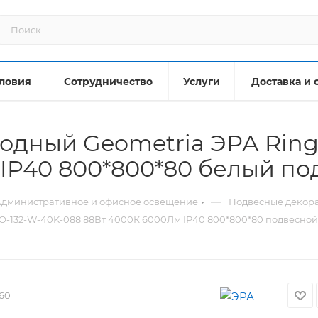
ловия
Сотрудничество
Услуги
Доставка и 
одный Geometria ЭРА Ring
IP40 800*800*80 белый по
—
дминистративное и офисное освещение
Подвесные декор
PO-132-W-40K-088 88Вт 4000К 6000Лм IP40 800*800*80 подвесной
60