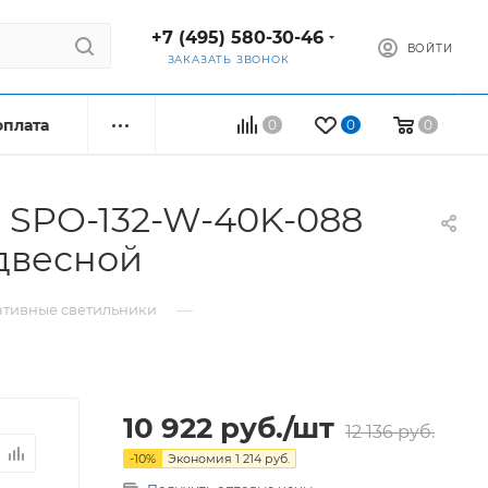
+7 (495) 580-30-46
ВОЙТИ
ЗАКАЗАТЬ ЗВОНОК
оплата
0
0
0
 SPO-132-W-40K-088
двесной
—
ативные светильники
10 922
руб.
/шт
12 136
руб.
-
10
%
Экономия
1 214
руб.