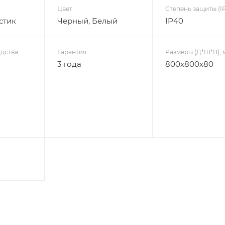
Цвет
Степень защиты (IP
стик
Черный, Белый
IP40
дства
Гарантия
Размеры (Д*Ш*В), 
3 года
800х800х80