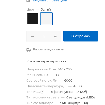
Получить оптовые цены
Цвет
—
Белый
В корзину
Рассчитать доставку
Краткие характеристики
Напряжение, В
—
140 - 280
Мощность, Вт
—
88
Световой поток, Лм
—
6000
Цветовая температура, К
—
4000
Тип КСС
—
Д (косинусная 110-120°)
?
Тип источника света
—
Светодиоды (LED)
Тип светодиодов
—
SMD (корпусный)