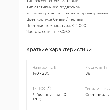
Тип рассеивателя матовый
Тип светильника подвесной
Условия хранения в теплом проветривае
Цвет корпуса белый / черный
Цветовая температура, К 4 000
Частота сети, Гц ~50/60
Краткие характеристики
Напряжение, В
Мощность, Вт
140 - 280
88
Тип КСС
?
Тип источника 
Д (косинусная 110-
Светодиоды 
120°)