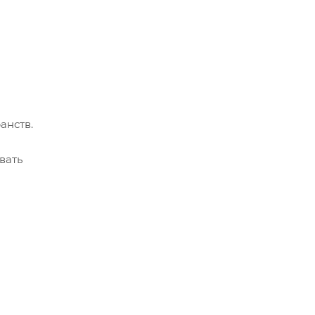
анств.
вать