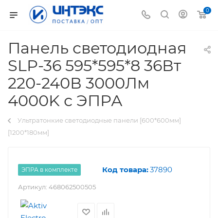
0
Панель светодиодная
SLP-36 595*595*8 36Вт
220-240В 3000Лм
4000K с ЭПРА
Ультратонкие светодиодные панели [600*600мм]
[1200*180мм]
Код товара:
37890
ЭПРА в комплекте
Артикул:
468062500505