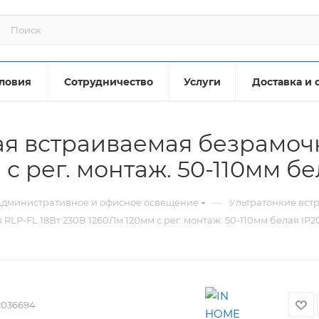
ловия
Сотрудничество
Услуги
Доставка и 
я встраиваемая безрамочн
с рег. монтаж. 50-110мм бе
—
дминистративное и офисное освещение
Ультратонкие вст
LP-FL 18Вт 230В 1260Лм 120мм с рег. монтаж. 50-110мм белая IP2
2036694