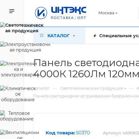
Москва
КАТАЛОГ
Специальные ус
Панель светодиодна
4000К 1260Лм 120мм 
—
—
Каталог
Светотехническая продукция
А
Панель светодиодная встраиваемая безрамочная R
Код товара:
50370
Артикул:
469061