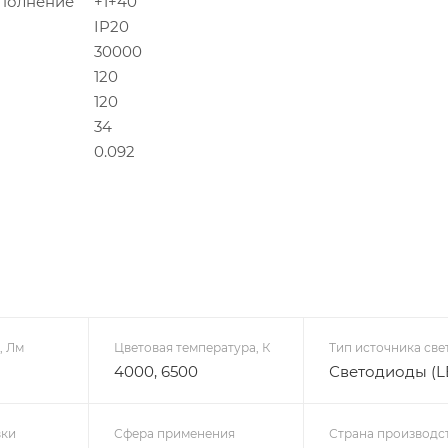
исполнение
+1+40
IP20
30000
120
120
34
0.092
, Лм
Цветовая температура, К
Тип источника све
4000, 6500
Светодиоды (L
вки
Сфера применения
Страна производс