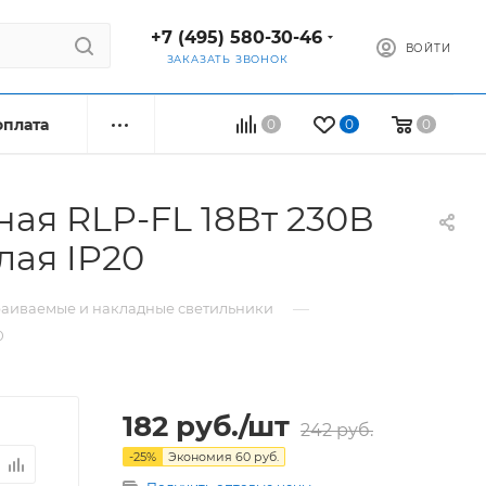
+7 (495) 580-30-46
ВОЙТИ
ЗАКАЗАТЬ ЗВОНОК
оплата
0
0
0
ая RLP-FL 18Вт 230В
лая IP20
—
раиваемые и накладные светильники
0
182
руб.
/шт
242
руб.
-
25
%
Экономия
60
руб.