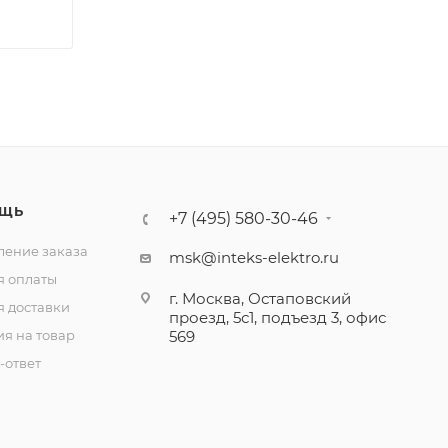
ЩЬ
+7 (495) 580-30-46
ение заказа
msk@inteks-elektro.ru
я оплаты
г. Москва, Остаповский
я доставки
проезд, 5с1, подъезд 3, офис
ия на товар
569
-ответ