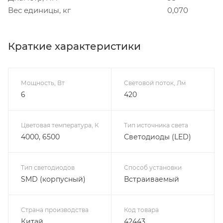
Вес единицы, кг
0,070
Краткие характеристики
Мощность, Вт
Световой поток, Лм
6
420
Цветовая температура, К
Тип источника света
4000, 6500
Светодиоды (LED)
Тип светодиодов
Способ установки
SMD (корпусный)
Встраиваемый
Страна производства
Код товара
Китай
42443