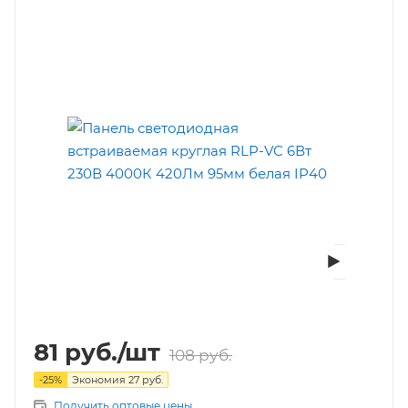
81
руб.
/шт
108
руб.
-
25
%
Экономия
27
руб.
Получить оптовые цены