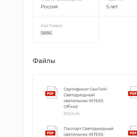
Россия
5 лет
Код товара
5886
Файлы
Сертификат СанПиН
Светодиодный
светильник INTEKS
Office2
653,5 кб
Паспорт Светодиодный
светильник INTEKS