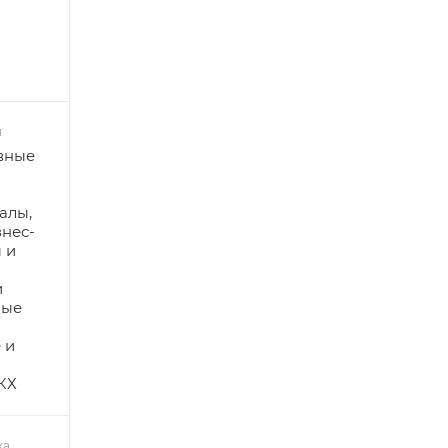
я
вные
алы,
знес-
 и
и
лые
 и
КХ
ка