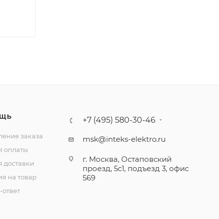
ЩЬ
+7 (495) 580-30-46
ение заказа
msk@inteks-elektro.ru
я оплаты
г. Москва, Остаповский
я доставки
проезд, 5с1, подъезд 3, офис
ия на товар
569
-ответ