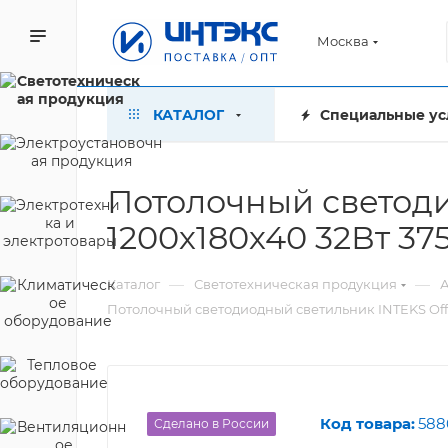
Москва
КАТАЛОГ
Специальные ус
Потолочный светоди
1200х180х40 32Вт 
—
—
Каталог
Светотехническая продукция
А
Потолочный светодиодный светильник INTEKS Off
Код товара:
588
Сделано в России