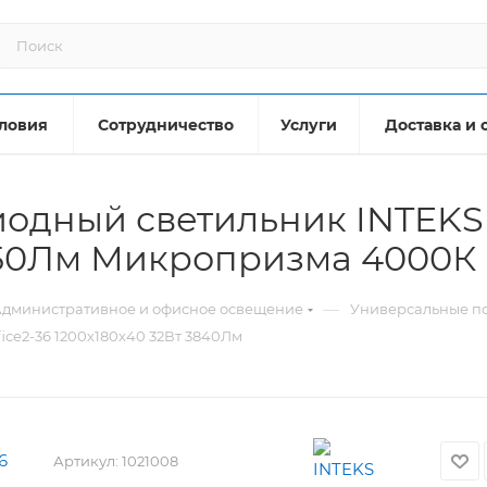
ловия
Сотрудничество
Услуги
Доставка и 
одный светильник INTEKS 
3750Лм Микропризма 4000К
—
дминистративное и офисное освещение
Универсальные по
ice2-36 1200х180х40 32Вт 3840Лм
6
Артикул:
1021008