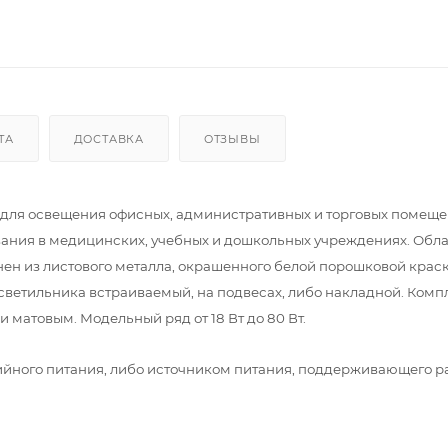
ТА
ДОСТАВКА
ОТЗЫВЫ
 для освещения офисных, административных и торговых помеще
вания в медицинских, учебных и дошкольных учреждениях. Обл
нен из листового металла, окрашенного белой порошковой краск
 светильника встраиваемый, на подвесах, либо накладной. Комп
матовым. Модельный ряд от 18 Вт до 80 Вт.
йного питания, либо источником питания, поддерживающего р