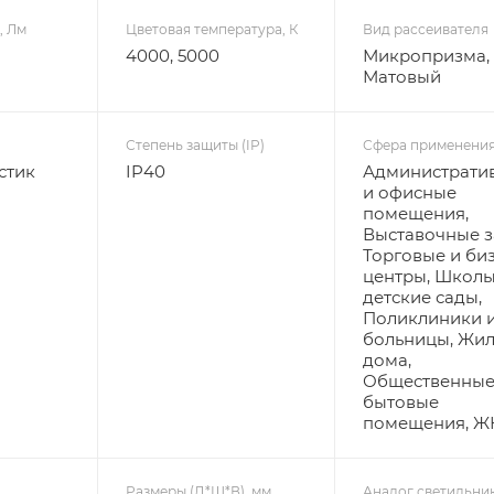
, Лм
Цветовая температура, К
Вид рассеивателя
4000, 5000
Микропризма,
Матовый
Степень защиты (IP)
Сфера применени
стик
IP40
Администрати
и офисные
помещения,
Выставочные з
Торговые и би
центры, Школы
детские сады,
Поликлиники 
больницы, Жи
дома,
Общественные
бытовые
помещения, Ж
Размеры (Д*Ш*В), мм
Аналог светильни