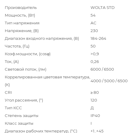
Производитель
WOLTA STD
Мощность, (Вт)
54
Тип напряжения
AC
Напряжение, (В)
230
Диапазон входного напряжения, (В)
184-264
Частота, (Гц)
50
Коэф.мощности, (cosφ)
>0,9
Ток, (А)
0,26
Световой поток, (лм)
6000 / 6500
Коррелированная цветовая температура,
4000 / 5000 / 6500
(К)
CRI
≥ 80
Угол рассеяния, (°)
120
Тип КСС
Д
Степень защиты
IP40
Класс защиты
I
Диапазон рабочих температур, (°С)
+1..+45