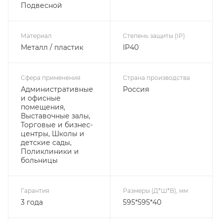
Подвесной
Материал
Степень защиты (IP)
Металл / пластик
IP40
Сфера применения
Страна производства
Административные
Россия
и офисные
помещения,
Выставочные залы,
Торговые и бизнес-
центры, Школы и
детские сады,
Поликлиники и
больницы
Гарантия
Размеры (Д*Ш*В), мм
3 года
595*595*40