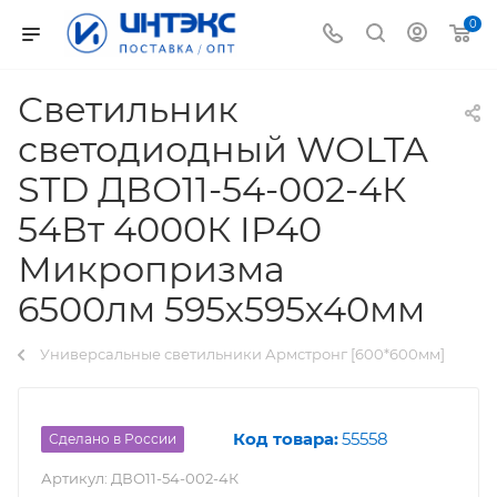
0
Светильник
светодиодный WOLTA
STD ДВО11-54-002-4К
54Вт 4000К IP40
Микропризма
6500лм 595х595х40мм
Универсальные светильники Армстронг [600*600мм]
Код товара:
55558
Сделано в России
Артикул:
ДВО11-54-002-4К