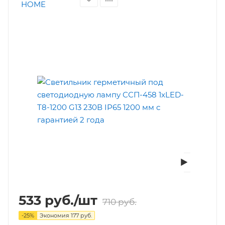
533
руб.
/шт
710
руб.
-
25
%
Экономия
177
руб.