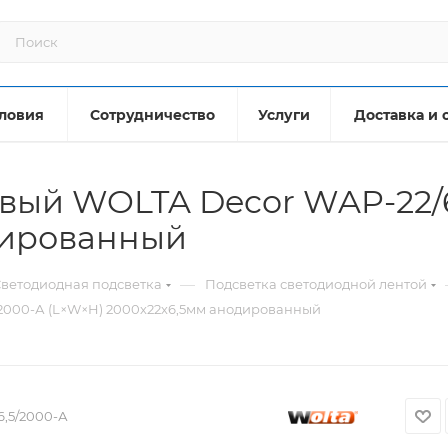
ловия
Сотрудничество
Услуги
Доставка и 
ый WOLTA Decor WAP-22/6
дированный
—
ветодиодная подсветка
Подсветка светодиодной лентой
2000-А (L×W×H) 2000х22х6,5мм анодированный
6,5/2000-А