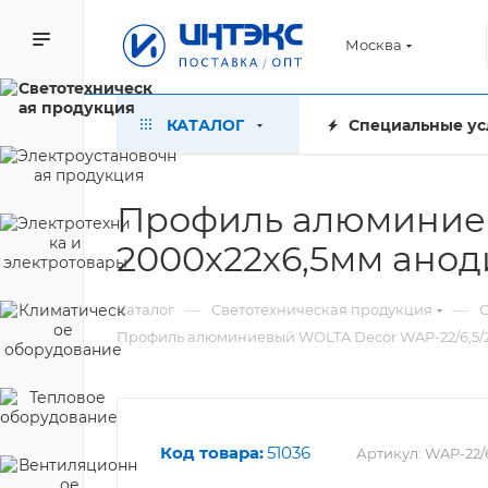
Москва
КАТАЛОГ
Специальные ус
Профиль алюминиев
2000х22х6,5мм ано
—
—
Каталог
Светотехническая продукция
С
Профиль алюминиевый WOLTA Decor WAP-22/6,5/
Код товара:
51036
Артикул:
WAP-22/