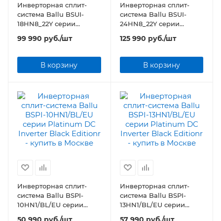
Инверторная сплит-
Инверторная сплит-
система Ballu BSUI-
система Ballu BSUI-
18HN8_22Y серии
24HN8_22Y серии
Platinum Evolution DC
Platinum Evolution DC
99 990
руб.
/шт
125 990
руб.
/шт
Inverter
Inverter
В корзину
В корзину
Инверторная сплит-
Инверторная сплит-
система Ballu BSPI-
система Ballu BSPI-
10HN1/BL/EU серии
13HN1/BL/EU серии
Platinum DC Inverter
Platinum DC Inverter
50 990
руб.
/шт
57 990
руб.
/шт