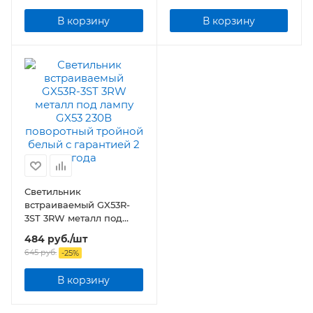
В корзину
В корзину
Светильник
встраиваемый GX53R-
3ST 3RW металл под
лампу GX53 230В
484
руб.
/шт
поворотный тройной
645
руб.
-
25
%
белый
В корзину