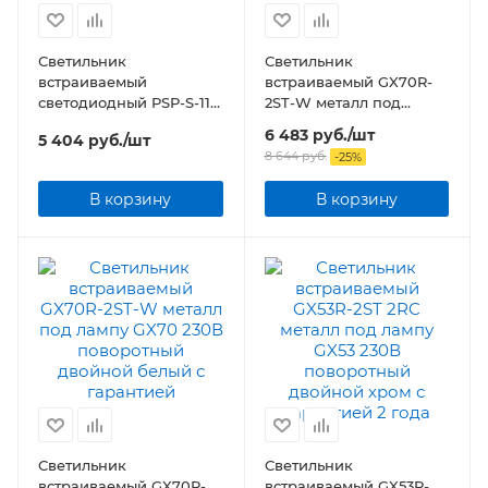
Светильник
Светильник
встраиваемый
встраиваемый GX70R-
светодиодный PSP-S-112
2ST-W металл под
2x9W 4000K 24° GREY
лампу GX70 230В
6 483
руб.
/шт
5 404
руб.
/шт
Карданный IP40
поворотный двойной
8 644
руб.
-
25
%
Jazzway
белый
В корзину
В корзину
Светильник
Светильник
встраиваемый GX70R-
встраиваемый GX53R-