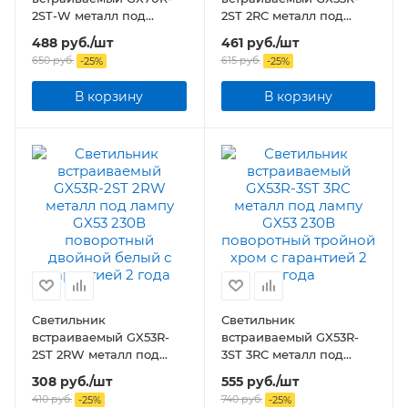
2ST-W металл под
2ST 2RC металл под
лампу GX70 230В
лампу GX53 230В
488
руб.
/шт
461
руб.
/шт
поворотный двойной
поворотный двойной
650
руб.
615
руб.
-
25
%
-
25
%
белый
хром
В корзину
В корзину
Светильник
Светильник
встраиваемый GX53R-
встраиваемый GX53R-
2ST 2RW металл под
3ST 3RC металл под
лампу GX53 230В
лампу GX53 230В
308
руб.
/шт
555
руб.
/шт
поворотный двойной
поворотный тройной
410
руб.
740
руб.
-
25
%
-
25
%
белый
хром