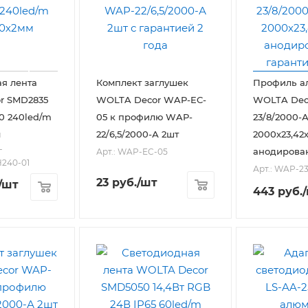
я лента
Комплект заглушек
Профиль а
r SMD2835
WOLTA Decor WAP-EC-
WOLTA Dec
20 240led/m
05 к профилю WAP-
23/8/2000-
м
22/6,5/2000-А 2шт
2000х23,42
-
анодирова
Арт.: WAP-EC-05
240-01
Арт.: WAP-2
23
руб.
/шт
/шт
443
руб.