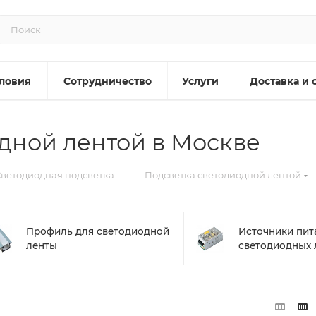
ловия
Сотрудничество
Услуги
Доставка и 
дной лентой в Москве
—
ветодиодная подсветка
Подсветка светодиодной лентой
Профиль для светодиодной
Источники пит
ленты
светодиодных 