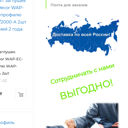
Почта для заказов
аглушек
or WAP-EC-
илю WAP-
A 2шт
C-02
т