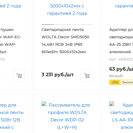
глушек
Светодиодная лента
Адаптер дл
r WAP-EC-
WOLTA Decor SMD5050
светодиодн
лю WAP-
14,4Вт RGB 24В IP65
AA-25 25Вт 
2шт
60led/m 5000х10х2мм
алюминий
-04
Арт.: 469061
63
руб.
/ш
т
3 231
руб.
/шт
84
руб.
-
25
%
Эконо