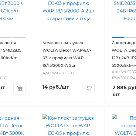
я лента
Комплект заглушек
Светодиодн
r SMD2835
WOLTA Decor WAP-EC-
WOLTA Dec
 60led/m
03 к профилю WAP-
12Вт 24В IP
18/15/2000-А 2шт
5000х8х1м
-
Арт.: WLS283
Арт.: WAP-EC-03
0-01
12W/3000/24
14
руб.
/шт
шт
2 886
руб
шт