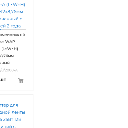
люминиевый
or WAP-
А (L×W×H)
х8,76мм
нный
3/8/2000-А
/шт