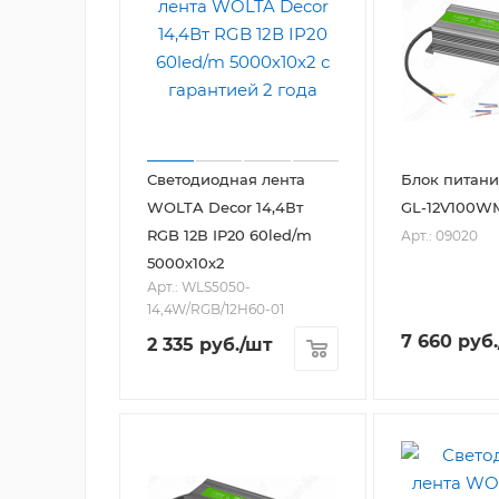
Светодиодная лента
Блок питани
WOLTA Decor 14,4Вт
GL-12V100W
RGB 12В IP20 60led/m
Арт.: 09020
5000х10х2
Арт.: WLS5050-
14,4W/RGB/12H60-01
7 660
руб.
2 335
руб.
/шт