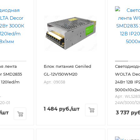
я лента
Блок питания Geniled
Светодиодн
r SMD2835
GL-12V150WM20
WOLTA Dec
0 120led/m
24Вт 12В IP
Арт.: 09038
5000х10х2
-
Арт.: WLS283
20-01
24W/3000/12
1 484
руб.
/шт
/шт
3 737
руб