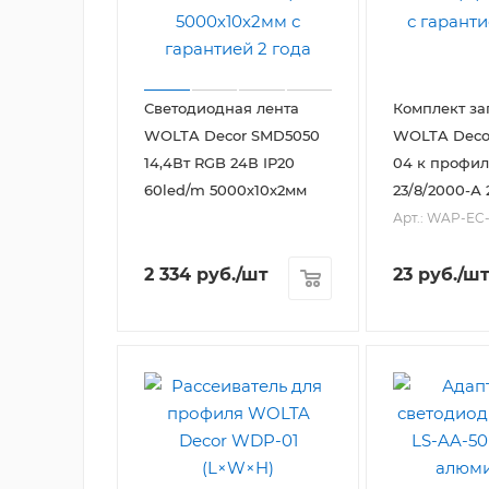
Светодиодная лента
Комплект за
WOLTA Decor SMD5050
WOLTA Deco
14,4Вт RGB 24В IP20
04 к профи
60led/m 5000х10х2мм
23/8/2000-А 
Арт.: WAP-EC
2 334
руб.
/шт
23
руб.
/ш