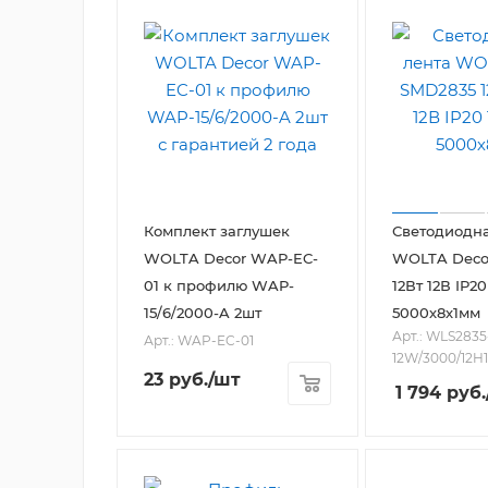
Комплект заглушек
Светодиодна
WOLTA Decor WAP-EC-
WOLTA Deco
01 к профилю WAP-
12Вт 12В IP2
15/6/2000-A 2шт
5000х8х1мм
Арт.: WLS2835
Арт.: WAP-EC-01
12W/3000/12H1
23
руб.
/шт
1 794
руб.