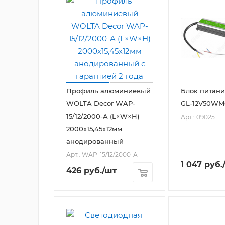
Профиль алюминиевый
Блок питани
WOLTA Decor WAP-
GL-12V50WM
15/12/2000-A (L×W×H)
Арт.: 09025
2000х15,45х12мм
анодированный
Арт.: WAP-15/12/2000-A
1 047
руб.
426
руб.
/шт