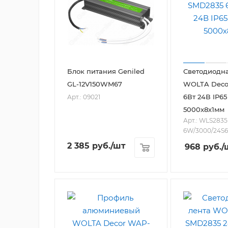
Блок питания Geniled
Светодиодна
GL-12V150WM67
WOLTA Deco
6Вт 24В IP65
Арт.: 09021
5000х8х1мм
Арт.: WLS2835
6W/3000/24S6
2 385
руб.
/шт
968
руб.
/