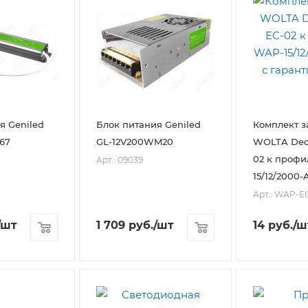
я Geniled
Блок питания Geniled
Комплект з
67
GL-12V200WM20
WOLTA Dec
02 к проф
Арт.: 09039
15/12/2000-
Арт.: WAP-E
/шт
1 709
руб.
/шт
14
руб.
/ш