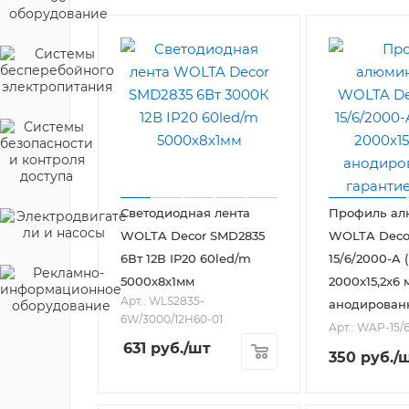
Светодиодная лента
Профиль а
WOLTA Decor SMD2835
WOLTA Deco
6Вт 12В IP20 60led/m
15/6/2000-A
5000х8х1мм
2000x15,2x6 
Арт.: WLS2835-
анодирован
6W/3000/12H60-01
Арт.: WAP-15/
631
руб.
/шт
350
руб.
/