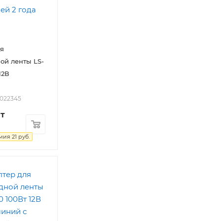
я
ой ленты LS-
12В
2022345
т
мия
21
руб.