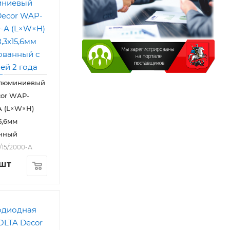
люминиевый
or WAP-
-А (L×W×H)
5,6мм
нный
/15/2000-А
/шт