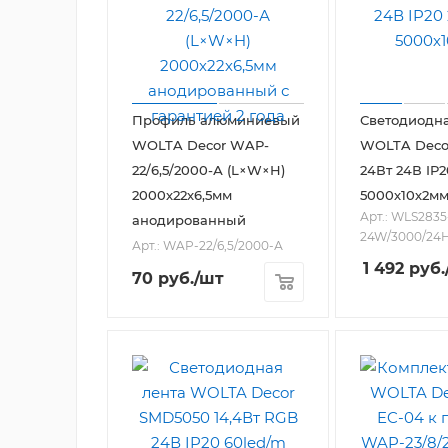
Профиль алюминиевый
Светодиодна
WOLTA Decor WAP-
WOLTA Deco
22/6,5/2000-А (L×W×H)
24Вт 24В IP
2000х22х6,5мм
5000х10х2м
Арт.: WLS2835
анодированный
24W/3000/24H
Арт.: WAP-22/6,5/2000-А
1 492
руб.
70
руб.
/шт