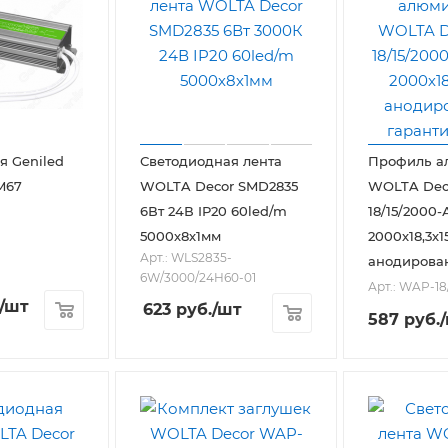
я Geniled
Светодиодная лента
Профиль а
M67
WOLTA Decor SMD2835
WOLTA Dec
6Вт 24В IP20 60led/m
18/15/2000
5000х8х1мм
2000х18,3х1
Арт.: WLS2835-
анодирова
6W/3000/24H60-01
Арт.: WAP-18
/шт
623
руб.
/шт
587
руб.