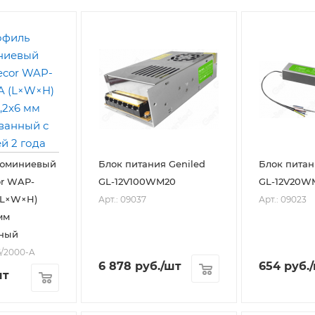
люминиевый
Блок питания Geniled
Блок питан
r WAP-
GL-12V100WM20
GL-12V20W
 (L×W×H)
Арт.: 09037
Арт.: 09023
мм
ный
6/2000-A
6 878
руб.
/шт
654
руб.
шт