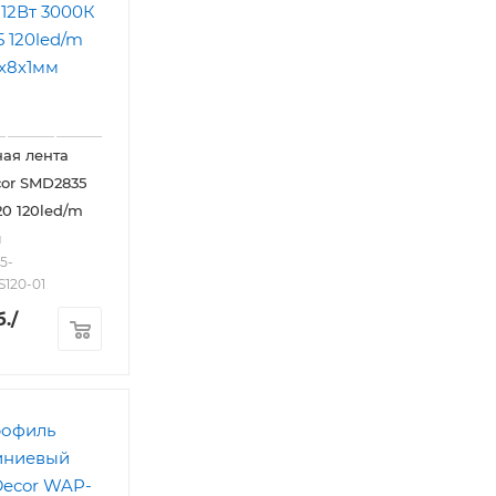
ая лента
or SMD2835
20 120led/m
м
5-
S120-01
.
/