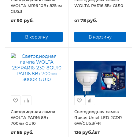
WOLTA MR16 10Вт 825лм
WOLTA PAR16 5Вт GU10
GU5.3
от
90 руб.
от
78 руб.
В корзину
В корзину
Светодиодная лампа
Светодиодная лампа
WOLTA PAR16 8Вт
Яркая Uniel LED-JCDR
700лм GU10
6W/GU5.3/FR
от
86 руб.
126
руб.
/шт