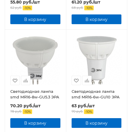
55.80
руб.
/шт
61.20
руб.
/шт
62
руб.
68
руб.
-
10
%
-
10
%
В корзину
В корзину
Светодиодная лампа
Светодиодная лампа
smd MR16-8w-GU5.3 ЭРА
smd MR16-6w-GU10 ЭРА
70.20
руб.
/шт
63
руб.
/шт
78
руб.
70
руб.
-
10
%
-
10
%
В корзину
В корзину