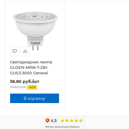
Светодиодная лампа
GLDEN-MR16-7-230-
GU5.3-3000 General
56.80
руб.
/шт
94.60
руб.
-
40
%
В корзину