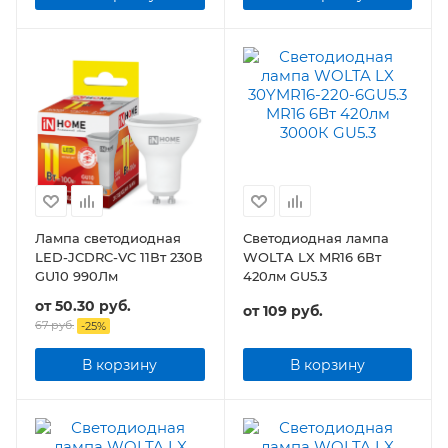
Лампа светодиодная
Светодиодная лампа
LED-JCDRC-VC 11Вт 230В
WOLTA LX MR16 6Вт
GU10 990Лм
420лм GU5.3
от
50.30 руб.
от
109 руб.
67 руб.
-
25
%
В корзину
В корзину