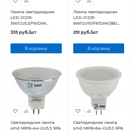
Лампа светодиодная
Лампа светодиодная
LED-JCDR-
LED-JCDR-
5W/GU5.3/FR/DIM
6W/GU10/FR/DIM/38D
PLP01WH картон
ALP01WH пластик
335
руб.
/шт
251
руб.
/шт
В корзину
В корзину
Светодиодная лампа
Светодиодная лампа
smd MR16-4w-GU5.3 ЭРА
smd MR16-6w-GU5.3 ЭРА