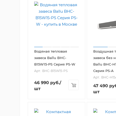
Водяная тепловая
Воздушная 
завеса Ballu BHC-
завеса без 
B15W15-PS Серия PS-W
Ballu BHC-H
Серия PS-A
Арт.: BHC-B15W15-PS
Арт.: BHC-H15
46 990
руб.
/
47 490
руб
шт
шт