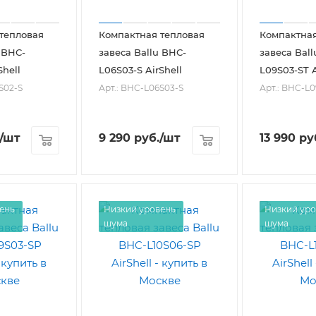
тепловая
Компактная тепловая
Компактная
 BHC-
завеса Ballu BHC-
завеса Bal
Shell
L06S03-S AirShell
L09S03-ST A
S02-S
Арт.: BHC-L06S03-S
Арт.: BHC-L
/шт
9 290
руб.
/шт
13 990
ру
ень
Низкий уровень
Низкий уро
шума
шума