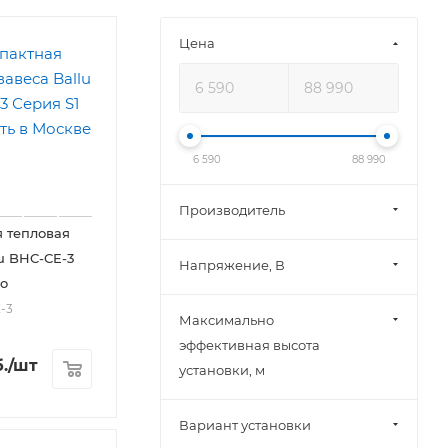
Цена
6 590
88 990
Производитель
 тепловая
lu BHC-CE-3
Напряжение, В
co
-3
Максимально
эффективная высота
.
/шт
установки, м
Вариант установки