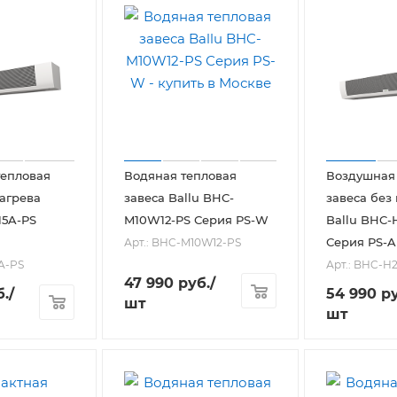
тепловая
Водяная тепловая
Воздушная
нагрева
завеса Ballu BHC-
завеса без
15A-PS
M10W12-PS Серия PS-W
Ballu BHC-
Серия PS-A
Арт.: BHC-M10W12-PS
A-PS
Арт.: BHC-H
47 990
руб.
/
.
/
54 990
ру
шт
шт