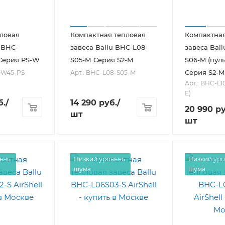
ловая
Компактная тепловая
Компактная
 BHC-
завеса Ballu BHC-L08-
завеса Ball
Серия PS-W
S05-М Серия S2-М
S06-M (пуль
Серия S2-М
0W45-PS
Арт.: BHC-L08-S05-М
Арт.: BHC-L1
E)
б.
/
14 290
руб.
/
20 990
ру
шт
шт
ень
Низкий уровень
Низкий уро
шума
шума