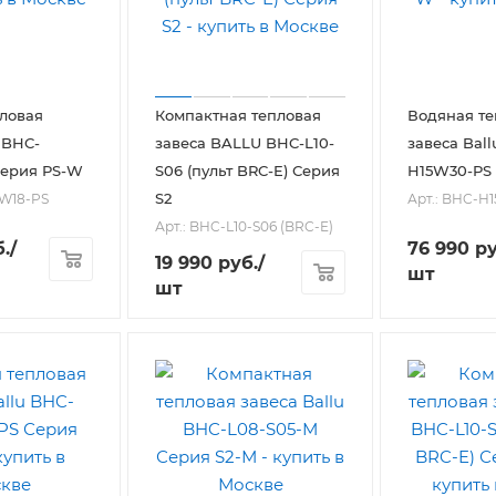
ловая
Компактная тепловая
Водяная те
 BHC-
завеса BALLU BHC-L10-
завеса Bal
Серия PS-W
S06 (пульт BRC-E) Серия
H15W30-PS
S2
0W18-PS
Арт.: BHC-H
Арт.: BHC-L10-S06 (BRC-E)
.
/
76 990
ру
19 990
руб.
/
шт
шт