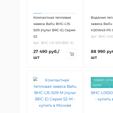
Компактная тепловая
Водяная теп
завеса Ballu BHC-L15-
завеса Ballu
S09 (пульт BRC-E) Серия
H20W45-PS 
S2
Арт.: BHC-H2
Арт.: BHC-L15-S09 (BRC-E)
27 490
руб.
/
88 990
ру
шт
шт
Низкий уров
шума