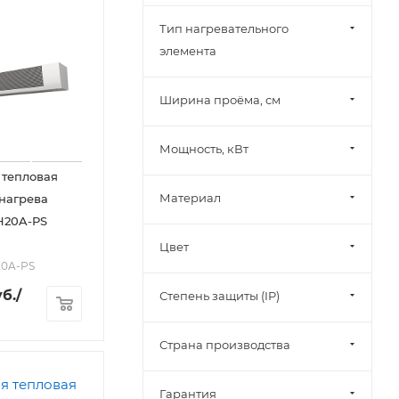
Тип нагревательного
элемента
Ширина проёма, см
Мощность, кВт
 тепловая
Материал
 нагрева
H20A-PS
Цвет
20A-PS
б.
/
Степень защиты (IP)
Страна производства
Гарантия