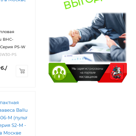
пловая
lu BHC-
 Серия PS-W
15W30-PS
б.
/