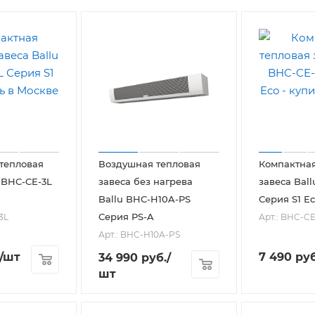
тепловая
Воздушная тепловая
Компактная
u BHC-CE-3L
завеса без нагрева
завеса Bal
Ballu BHC-H10A-PS
Серия S1 E
Серия PS-A
3L
Арт.: BHC-CE
Арт.: BHC-H10A-PS
/шт
7 490
руб
34 990
руб.
/
шт