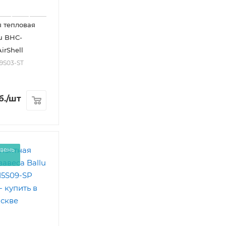
 тепловая
lu BHC-
irShell
09S03-ST
б.
/шт
вень