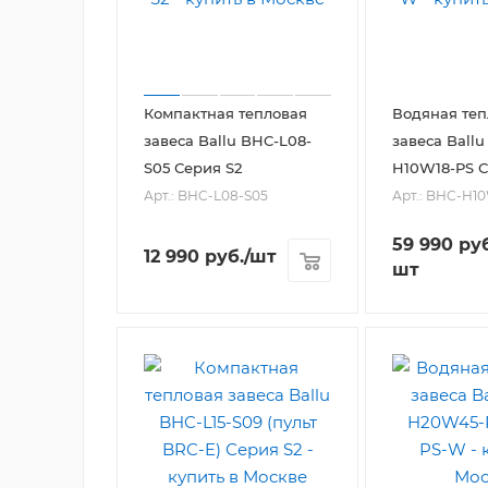
Компактная тепловая
Водяная теп
завеса Ballu BHC-L08-
завеса Ballu
S05 Серия S2
H10W18-PS 
Арт.: BHC-L08-S05
Арт.: BHC-H1
59 990
руб
12 990
руб.
/шт
шт