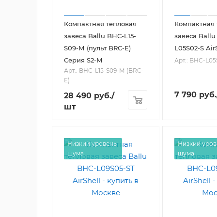
Компактная тепловая
Компактная 
завеса Ballu BHC-L15-
завеса Ballu
S09-М (пульт BRC-E)
L05S02-S Air
Серия S2-М
Арт.: BHC-L05
Арт.: BHC-L15-S09-М (BRC-
E)
7 790
руб.
28 490
руб.
/
шт
Низкий уровень
Низкий уров
шума
шума