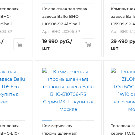
тепловая
Компактная тепловая
Компактная
 BHC-
завеса Ballu BHC-
завеса Bal
rShell
L10S06-SP AirShell
L15S09-SP A
9S03-SP
Арт.: BHC-L10S06-SP
Арт.: BHC-L1
.
/
19 990
руб.
/
29 490
ру
шт
шт
тепловая
Коммерческая
Тепловая з
 BHC-L10-
(промышленная)
серии ГО