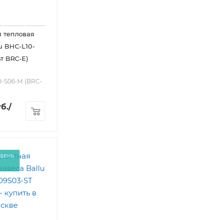
 тепловая
u BHC-L10-
т BRC-E)
0-S06-М (BRC-
б.
/
вень