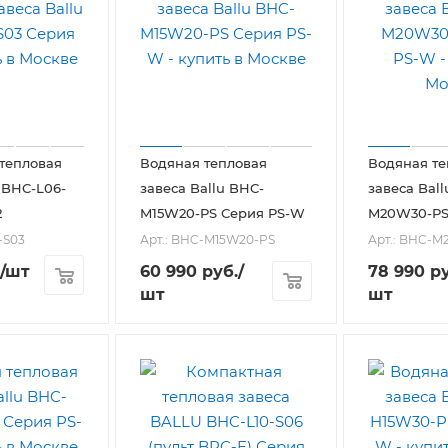
тепловая
Водяная тепловая
Водяная те
 BHC-L06-
завеса Ballu BHC-
завеса Bal
2
M15W20-PS Серия PS-W
M20W30-PS
-S03
Арт.: BHC-M15W20-PS
Арт.: BHC-
/шт
60 990
руб.
/
78 990
ру
шт
шт