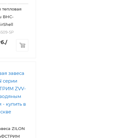
 тепловая
lu BHC-
irShell
5S09-SP
б.
/
авеса ZILON
ЛЬФСТРИМ