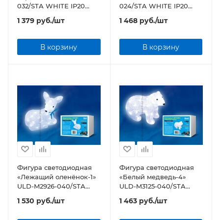
032/STA WHITE IP20
024/STA WHITE IP20
RABBIT
SNOWMAN
1 379
руб.
/шт
1 468
руб.
/шт
В корзину
В корзину
Фигура светодиодная
Фигура светодиодная
«Лежащий оленёнок-1»
«Белый медведь-4»
ULD-M2926-040/STA
ULD-M3125-040/STA
WHITE IP20 LYING
WHITE IP20 WHITE
1 530
руб.
/шт
1 463
руб.
/шт
FAWN-1
BEAR-4