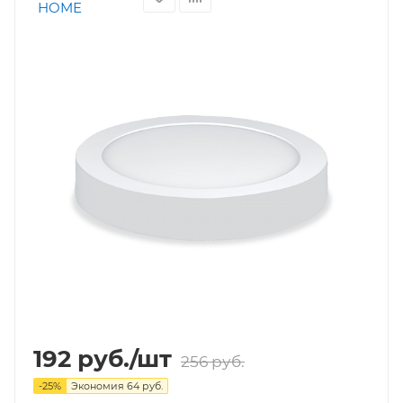
192
руб.
/шт
256
руб.
-
25
%
Экономия
64
руб.