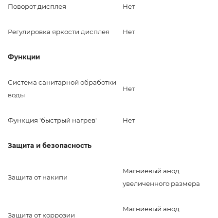
Поворот дисплея
Нет
Регулировка яркости дисплея
Нет
Функции
Система санитарной обработки
Нет
воды
Функция 'быстрый нагрев'
Нет
Защита и безопасность
Магниевый анод
Защита от накипи
увеличенного размера
Магниевый анод
Защита от коррозии