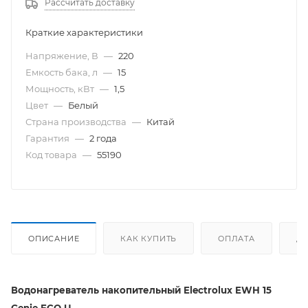
Рассчитать доставку
Краткие характеристики
Напряжение, В
—
220
Емкость бака, л
—
15
Мощность, кВт
—
1,5
Цвет
—
Белый
Страна производства
—
Китай
Гарантия
—
2 года
Код товара
—
55190
ОПИСАНИЕ
КАК КУПИТЬ
ОПЛАТА
Д
Водонагреватель накопительный Electrolux EWH 15
Genie ECO U